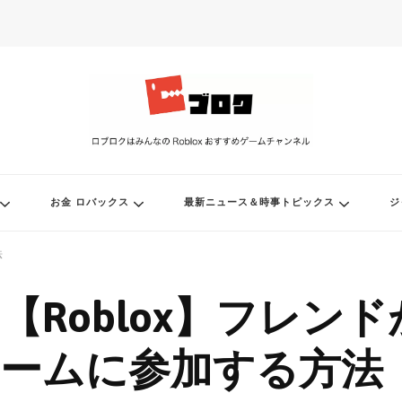
ル
お金 ロバックス
最新ニュース＆時事トピックス
ジ
法
【Roblox】フレン
ームに参加する方法