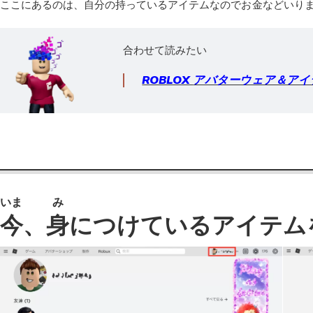
ここにあるのは、
自分
の
持
っているアイテムなのでお
金
などいり
合わせて読みたい
ROBLOX
アバターウェア＆アイ
いま
み
今
、
身
につけているアイテム