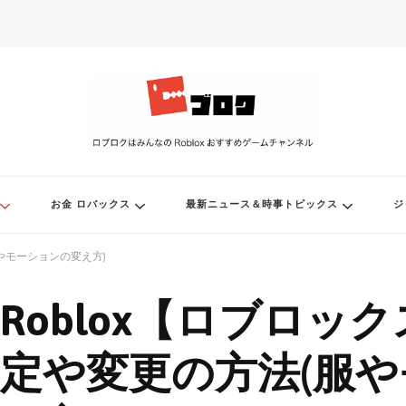
ル
お金 ロバックス
最新ニュース＆時事トピックス
ジ
やモーションの変え方)
Roblox【ロブロッ
定や変更の方法(服