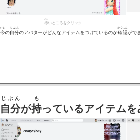
あか
赤
いところをクリック
いま
じぶん
かくにん
今
の
自分
のアバターがどんなアイテムをつけているのか
確認
がで
じぶん
も
自分
が
持
っているアイテムを