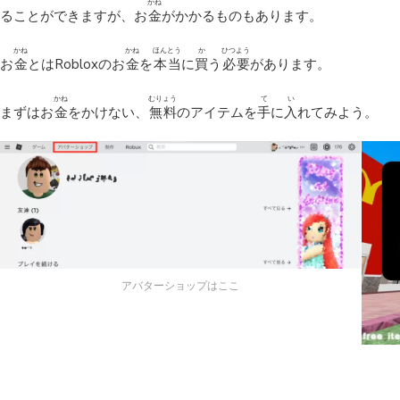
かね
ることができますが、お
金
がかかるものもあります。
かね
かね
ほんとう
か
ひつよう
お
金
とはRobloxのお
金
を
本当
に
買
う
必要
があります。
かね
むりょう
て
い
まずはお
金
をかけない、
無料
のアイテムを
手
に
入
れてみよう。
アバターショップはここ