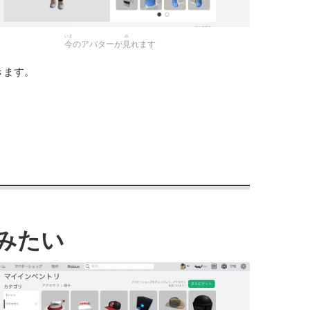
いま
み
今
のアバターが
見
れます
きます。
みたい