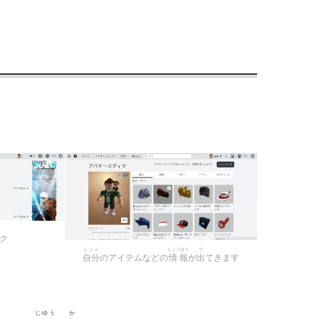
ク
じぶん
じょうほう
で
自分
のアイテムなどの
情報
が
出
てきます
じゆう
か