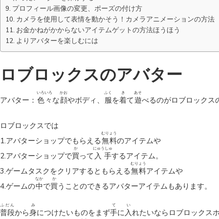
プロフィール画像の変更、ポーズの付け方
カメラを使用して表情を動かそう！カメラアニメーションの方法
お金かねがかからないアイテムゲットの方法ほうほう
よりアバターを楽しむには
ロブロックスのアバター
いろいろ
かお
ふく
き
あそ
アバター：
色々
な
顔
やボディ、
服
を
着
て
遊
べるのがロブロックス
ロブロックスでは
むりょう
1.アバターショップでもらえる
無料
のアイテムや
か
にゅうしゅ
2.アバターショップで
買
って
入手
するアイテム。
むりょう
3.ゲームタスクをクリアするともらえる
無料
アイテムや
なか
か
4.ゲームの
中
で
買
うことのできるアバターアイテムもあります。
ふだん
み
て
い
普段
から
身
につけたいものをまず
手
に
入
れたいならロブロックス