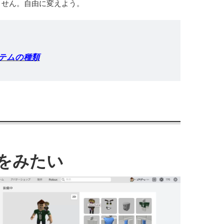
ません。
自由
に
変
えよう。
テムの種類
をみたい