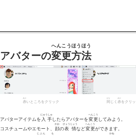
へんこうほうほう
アバターの
変更方法
あか
おな
あか
赤
いところをクリック
同
じく
赤
をクリッ
にゅうしゅ
へんこう
アバターアイテムを
入手
したらアバターを
変更
してみよう。
かお
ひょうじょう
へんこう
コスチュームやエモート、
顔
の
表情
など
変更
ができます。
じぶん
も
かね