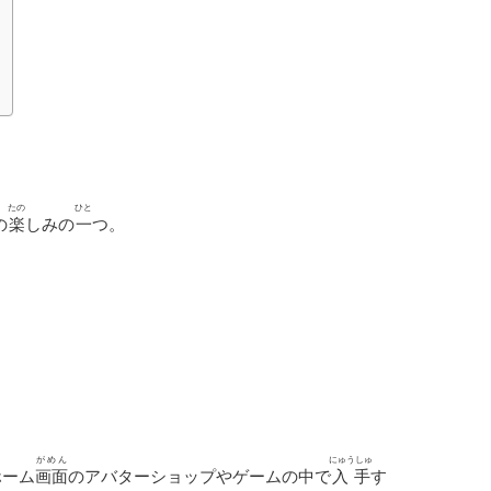
たの
ひと
の
楽
しみの
一
つ。
がめん
にゅうしゅ
ホーム
画面
のアバターショップやゲームの中で
入手
す