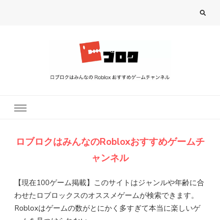
ロブロク
ロブロクはみんなのRoblox[ロブロックス]おすすめゲームチャンネル
ロブロクはみんなのRobloxおすすめゲームチ
ャンネル
【現在100ゲーム掲載】このサイトはジャンルや
年齢
に
合
わせたロブロックスのオススメゲームが
検索
できます。
Robloxはゲームの
数
がとにかく
多
すぎて
本当
に
楽
しいゲ