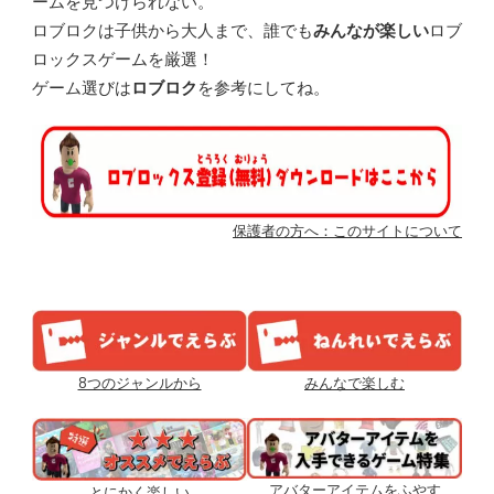
ームを
見
つけられない。
ロブロクは
子供
から
大人
まで、
誰
でも
みんなが
楽
しい
ロブ
ロックスゲームを
厳選
！
ゲーム
選
びは
ロブロク
を
参考
にしてね。
保護者の方へ：このサイトについて
8つのジャンルから
みんなで
楽
しむ
アバターアイテムをふやす
とにかく
楽
しい