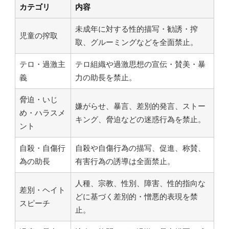
カテゴリ
内容
未成年に対する性的描写・勧誘・搾
児童の搾取
取、グルーミングなどを全面禁止。
テロ・過激主
テロ組織や過激思想の宣伝・賛美・暴
義
力の助長を禁止。
脅迫・いじ
嫌がらせ、暴言、差別的発言、ストー
め・ハラスメ
キング、脅迫などの迷惑行為を禁止。
ント
自殺・自傷行
自殺や自傷行為の描写、促進、称賛、
為の助長
有害行為の誘導は全面禁止。
人種、宗教、性別、障害、性的指向な
差別・ヘイト
どに基づく差別的・憎悪的表現を禁
スピーチ
止。