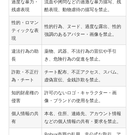
過度な暴力・
流血や拷問などの過激な暴力描写、残
残虐表現
酷表現、動物虐待の描写を禁止。
性的・ロマン
性的行為、ヌード、過度な露出、性的
ティックな表
強調のあるアバター・画像を禁止。
現
違法行為の助
薬物、武器、不法行為の宣伝や手引
長
き、危険行為の促進を禁止。
詐欺・不正行
チート配布、不正アクセス、スパム、
為・チート
虚偽宣伝、金銭詐欺を禁止。
知的財産権の
許可のないロゴ・キャラクター・画
侵害
像・ブランドの使用を禁止。
個人情報の共
本名、住所、連絡先、アカウント情報
有
などの個人情報の共有・要求を禁止。
Robux売買の乱用、非公式な取引、ア