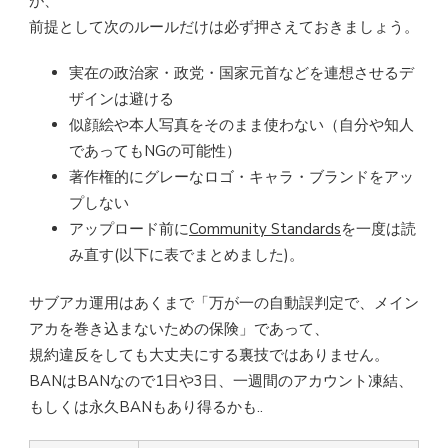
が、
前提として次のルールだけは必ず押さえておきましょう。
実在の政治家・政党・国家元首などを連想させるデ
ザインは避ける
似顔絵や本人写真をそのまま使わない（自分や知人
であってもNGの可能性）
著作権的にグレーなロゴ・キャラ・ブランドをアッ
プしない
アップロード前に
Community Standards
を一度は読
み直す(以下に表でまとめました)。
サブアカ運用はあくまで「万が一の自動誤判定で、メイン
アカを巻き込まないための保険」であって、
規約違反をしても大丈夫にする裏技ではありません。
BANはBANなので1日や3日、一週間のアカウント凍結、
もしくは永久BANもあり得るかも..