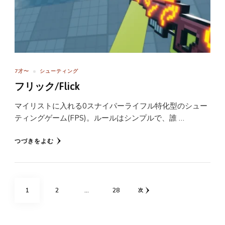
7才〜
シューティング
フリック/Flick
マイリストに入れる0スナイパーライフル特化型のシュー
ティングゲーム(FPS)。ルールはシンプルで、誰 …
つづきをよむ
投
固
固
固
1
2
…
28
次
稿
の
定
定
定