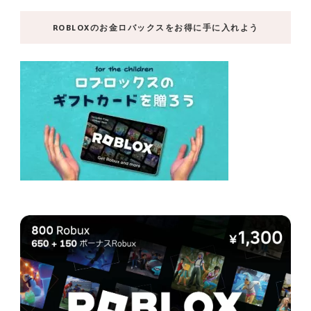
ペ
ペ
ペ
ペ
ー
ROBLOXのお金ロバックスをお得に手に入れよう
ジ
ー
ー
ー
送
り
ジ
ジ
ジ