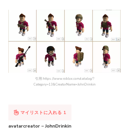
引用:https://www.roblox.com/catalog/?
Category=13&CreatorName=JohnDrinkin
マイリストに入れる
1
avatarcreator – JohnDrinkin