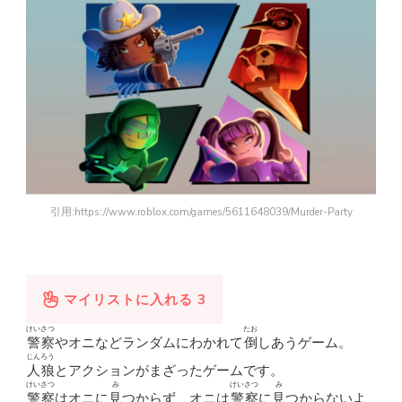
引用:https://www.roblox.com/games/5611648039/Murder-Party
マイリストに入れる
3
けいさつ
たお
警察
やオニなどランダムにわかれて
倒
しあうゲーム。
じんろう
人狼
とアクションがまざったゲームです。
けいさつ
み
けいさつ
み
警察
はオニに
見
つからず、オニは
警察
に
見
つからないよ