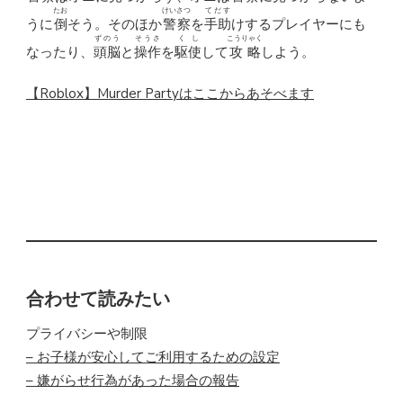
たお
けいさつ
てだす
うに
倒
そう。そのほか
警察
を
手助
けするプレイヤーにも
ずのう
そうさ
くし
こうりゃく
なったり、
頭脳
と
操作
を
駆使
して
攻略
しよう。
【Roblox】Murder Partyはここからあそべます
このサイトはジャンルや
年
齢
に合わせたロブロックスのオススメゲームが検索
できます。
Robloxはゲームの
合わせて読みたい
プライバシーや制限
– お子様が安心してご利用するための設定
– 嫌がらせ行為があった場合の報告