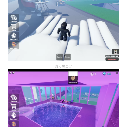
真っ黒こげ