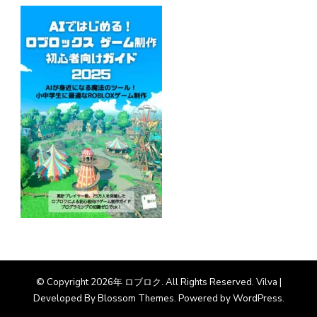
© Copyright 2026年
ロブロク
. All Rights Reserved.
Vilva |
Developed By
Blossom Themes
. Powered by
WordPress
.