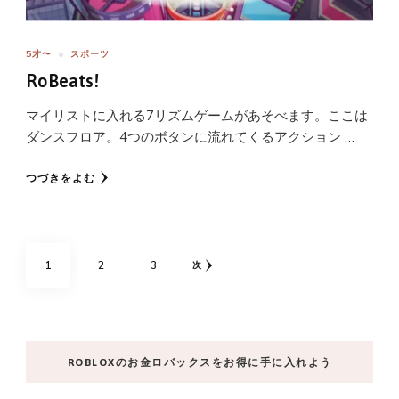
5才〜
スポーツ
RoBeats!
マイリストに入れる7リズムゲームがあそべます。ここは
ダンスフロア。4つのボタンに流れてくるアクション …
つづきをよむ
投
固
固
固
1
2
3
次
稿
の
定
定
定
ペ
ペ
ペ
ペ
ー
ROBLOXのお金ロバックスをお得に手に入れよう
ジ
ー
ー
ー