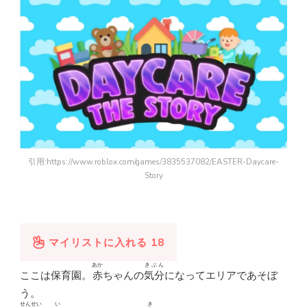
引用:https://www.roblox.com/games/3835537082/EASTER-Daycare-
Story
マイリストに入れる
18
あか
きぶん
ここは
保育園
。
赤
ちゃんの
気分
になってエリアであそぼ
う。
せんせい
い
き