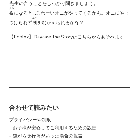
先生
の
言
うことをしっかり
聞
きましょう。
よる
夜
になると…こわーいオニがやってくるかも。オニにやっ
あさ
つけられず
朝
をむかえられるかな？
【Roblox】Daycare the Storyはこちらからあそべます
このサイトはジャンルや
年
齢
に合わせたロブロックスのオススメゲームが検索
できます。
Robloxはゲームの
合わせて読みたい
プライバシーや制限
– お子様が安心してご利用するための設定
– 嫌がらせ行為があった場合の報告