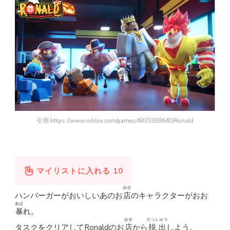
引用:https://www.roblox.com/games/4830389640/Ronald
マイリストに入れる
10
みせ
ハンバーガーがおいしいあのお
店
のキャラクターがおお
あば
暴
れ。
みせ
だっしゅつ
タスクをクリアしてRonaldのお
店
から
脱出
しよう。