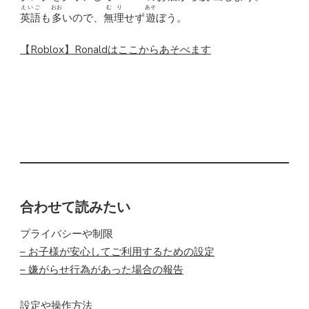
えいご
おお
むり
あそ
英語
も
多
いので、
無理
せず
遊
ぼう。
【Roblox】Ronaldはここからあそべます
このサイトはジャンルや
年
齢
に合わせたロブロックスのオススメゲームが検索
できます。
Robloxはゲームの
合わせて読みたい
プライバシーや制限
– お子様が安心してご利用するための設定
– 嫌がらせ行為があった場合の報告
設定や操作方法