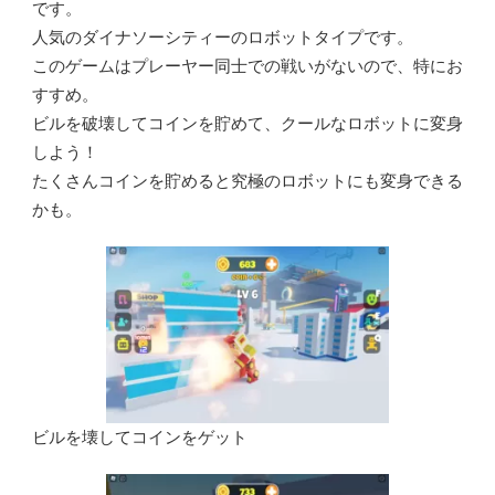
です。
人気
のダイナソーシティーのロボットタイプです。
このゲームはプレーヤー
同士
での
戦
いがないので、
特
にお
すすめ。
ビルを
破壊
してコインを
貯
めて、クールなロボットに
変身
しよう！
たくさんコインを
貯
めると
究極
のロボットにも
変身
できる
かも。
ビルを壊してコインをゲット