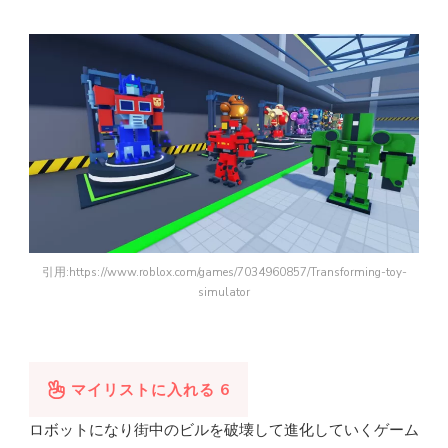
引用:https://www.roblox.com/games/7034960857/Transforming-toy-
simulator
マイリストに入れる
6
ロボットになり
街中
のビルを
破壊
して
進化
していくゲーム